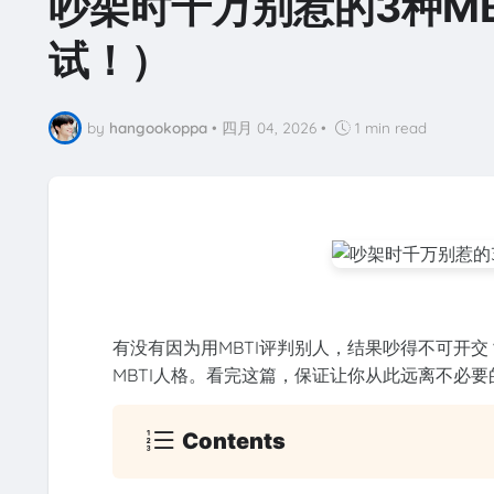
吵架时千万别惹的3种M
试！）
by
hangookoppa
•
四月 04, 2026
•
1 min read
有没有因为用MBTI评判别人，结果吵得不可开
MBTI人格。看完这篇，保证让你从此远离不必
Contents