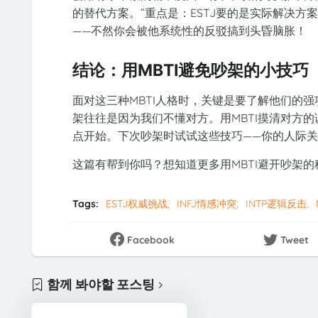
的替代方案。”重点是：ESTJ要的是实际解决
——不然你会被他系统性的反驳搞到头昏脑胀！
结论：用MBTI避免吵架的小技巧
面对这三种MBTI人格时，关键是要了解他们的强项
架往往是因为我们不懂对方。用MBTI摸清对方
点开始。下次吵架时试试这些技巧——你的人际
这篇有帮到你吗？想知道更多用MBTI避开吵架
Tags:
ESTJ权威挑战
INFJ情感冲突
INTP逻辑反击
Facebook
Tweet
함께 봐야할 포스팅