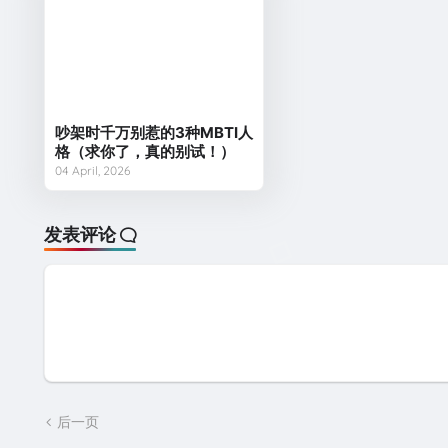
吵架时千万别惹的3种MBTI人
格（求你了，真的别试！）
04 April, 2026
发表评论
后一页