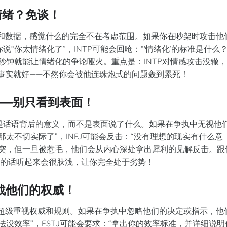
—情绪？免谈！
实和数据，感觉什么的完全不在考虑范围。如果你在吵架时攻击他
“你太情绪化了”，INTP可能会回呛：“‘情绪化’的标准是什么
秒钟就能让情绪化的争论哑火。重点是：INTP对情感攻击没辙
讲事实就好——不然你会被他连珠炮式的问题轰到累死！
界——别只看到表面！
的是话语背后的意义，而不是表面说了什么。如果在争执中无视他
太不切实际了”，INFJ可能会反击：“没有理想的现实有什么意
厌冲突，但一旦被惹毛，他们会从内心深处拿出犀利的见解反击。跟
你的话听起来会很肤浅，让你完全处于劣势！
挑战他们的权威！
们超级重视权威和规则。如果在争执中忽略他们的决定或指示，他
没效率”，ESTJ可能会要求：“拿出你的效率标准，并详细说明