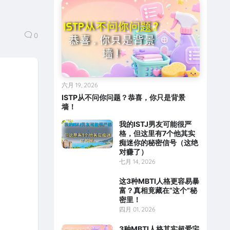
0
六月 19, 2026
ISTP从不问你问题？恭喜，你只是背景
墙！
我的ISTJ男友可能很严
格，但这里有7个他其实
痴迷你的秘密信号（这绝
对赚了）
七月 14, 2026
这3种MBTI人格更容易暴
富？真相竟藏在“这个”秘
密里！
四月 01, 2026
3种MBTI人格其实超爱宅