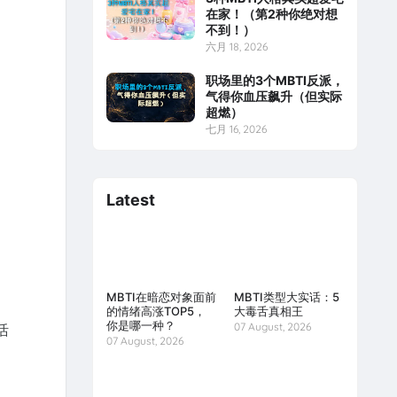
在家！（第2种你绝对想
不到！）
六月 18, 2026
职场里的3个MBTI反派，
气得你血压飙升（但实际
超燃）
七月 16, 2026
Latest
MBTI在暗恋对象面前
MBTI类型大实话：5
的情绪高涨TOP5，
大毒舌真相王
你是哪一种？
07 August, 2026
活
07 August, 2026