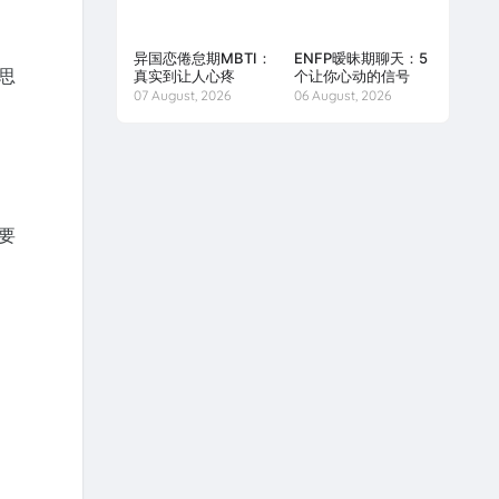
异国恋倦怠期MBTI：
ENFP暧昧期聊天：5
思
真实到让人心疼
个让你心动的信号
07 August, 2026
06 August, 2026
要