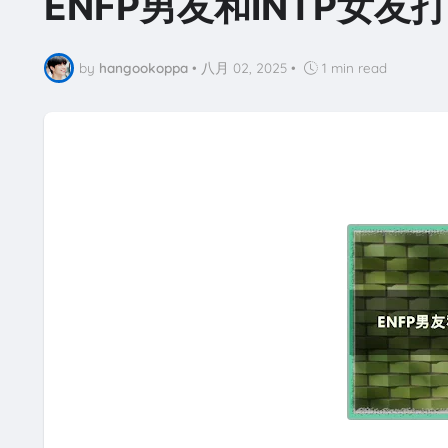
ENFP男友和INTP女
by
hangookoppa
•
八月 02, 2025
•
1 min read