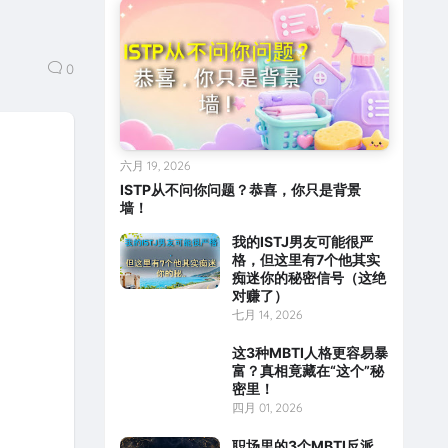
0
六月 19, 2026
ISTP从不问你问题？恭喜，你只是背景
墙！
我的ISTJ男友可能很严
格，但这里有7个他其实
痴迷你的秘密信号（这绝
对赚了）
七月 14, 2026
这3种MBTI人格更容易暴
富？真相竟藏在“这个”秘
密里！
四月 01, 2026
职场里的3个MBTI反派，