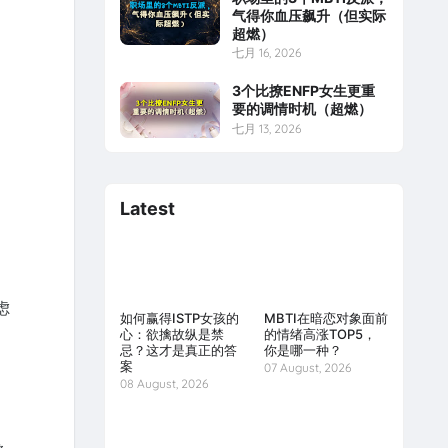
气得你血压飙升（但实际
超燃）
七月 16, 2026
3个比撩ENFP女生更重
要的调情时机（超燃）
七月 13, 2026
Latest
虑
如何赢得ISTP女孩的
MBTI在暗恋对象面前
心：欲擒故纵是禁
的情绪高涨TOP5，
忌？这才是真正的答
你是哪一种？
案
07 August, 2026
08 August, 2026